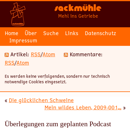
Sackmühle
Mehl ins Getriebe
Home
Über
Suche
Links
Datenschutz
Impressum
Artikel:
RSS
/
Atom
Kommentare:
RSS
/
Atom
Es werden keine verfolgenden, sondern nur technisch
notwendige Cookies eingesetzt.
«
Die glücklichen Schweine
Mein wildes Leben, 2009-001,...
»
Überlegungen zum geplanten Podcast