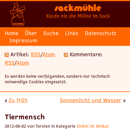
Sackmühle
Kaufe nie die Mühle im Sack
Home
Über
Suche
Links
Datenschutz
Impressum
Artikel:
RSS
/
Atom
Kommentare:
RSS
/
Atom
Es werden keine verfolgenden, sondern nur technisch
notwendige Cookies eingesetzt.
«
Zu früh
Sonnenlicht und Wasser
»
Tiermensch
2012-06-02 von Torsten in Kategorie
Dinkel im Winkel