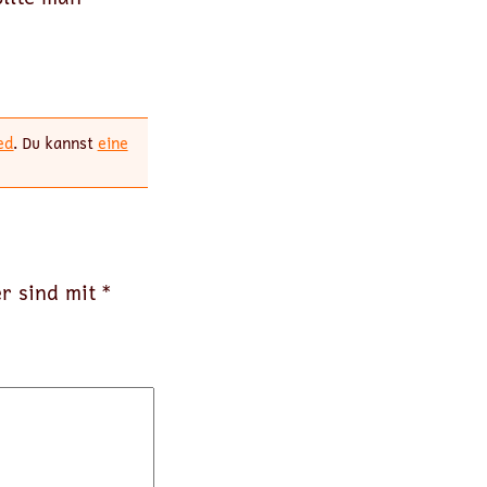
ed
. Du kannst
eine
er sind mit
*