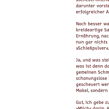
darunter vorst
erfolgreicher 
Noch besser wa
kreideartige S
Ernährung, nac
nun gar nichts 
»Schießpulver«.
Ja, und was st
was ist denn d
gemeinen Schmo
schonungslose 
gescheuert wer
Makel, sondern 
Gut, ich gebe z
»Milch« darin. 