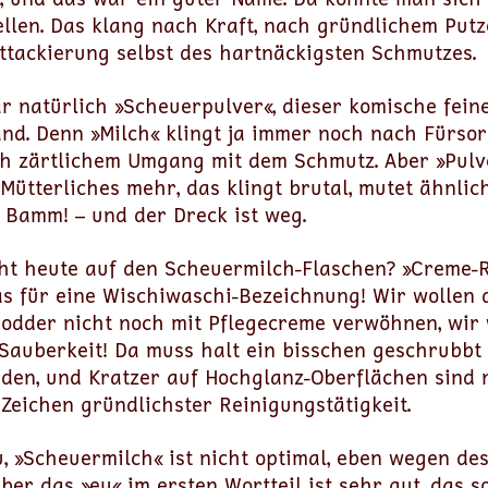
ellen. Das klang nach Kraft, nach gründlichem Putz
Attackierung selbst des hartnäckigsten Schmutzes.
r natürlich »Scheuerpulver«, dieser komische feine
and. Denn »Milch« klingt ja immer noch nach Fürsor
h zärtlichem Umgang mit dem Schmutz. Aber »Pulve
Mütterliches mehr, das klingt brutal, mutet ähnlic
 Bamm! – und der Dreck ist weg.
eht heute auf den Scheuermilch-Flaschen? »Creme-Re
as für eine Wischiwaschi-Bezeichnung! Wir wollen 
dder nicht noch mit Pflegecreme verwöhnen, wir 
Sauberkeit! Da muss halt ein bisschen geschrubbt
den, und Kratzer auf Hochglanz-Oberflächen sind 
Zeichen gründlichster Reinigungstätigkeit.
u, »Scheuermilch« ist nicht optimal, eben wegen de
Aber das »eu« im ersten Wortteil ist sehr gut, das s