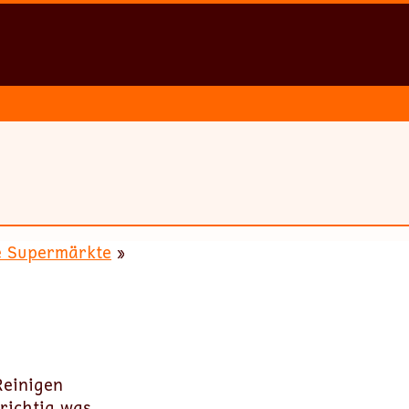
e Supermärkte
»
Reinigen
richtig was