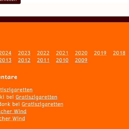
2024
2023
2022
2021
2020
2019
2018
2013
2012
2011
2010
2009
entare
tiszigaretten
ki
bei
Gratiszigaretten
donk
bei
Gratiszigaretten
scher Wind
scher Wind