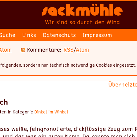
Sackmühle
Wir sind so durch den Wind
Suche
Links
Datenschutz
Impressum
Atom
Kommentare:
RSS
/
Atom
folgenden, sondern nur technisch notwendige Cookies eingesetzt.
Überheizt
ch
ten in Kategorie
Dinkel im Winkel
ses weiße, feingranulierte, dickflüssige Zeug zum 
, und das war ein guter Name. Da konnte man sich 