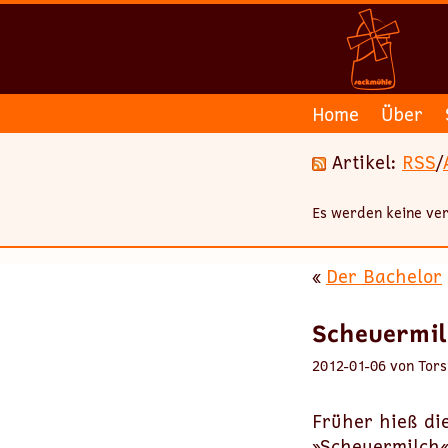
Home
Über
Artikel:
RSS
/
Es werden keine ver
«
Der Bachelor
Scheuermil
2012-01-06 von Tors
Früher hieß die
»Scheuermilch«