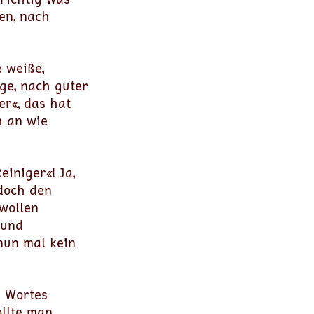
en, nach
 weiße,
ge, nach guter
r«, das hat
h an wie
iniger«! Ja,
doch den
wollen
 und
nun mal kein
s Wortes
ollte man