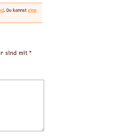
ed
. Du kannst
eine
er sind mit
*