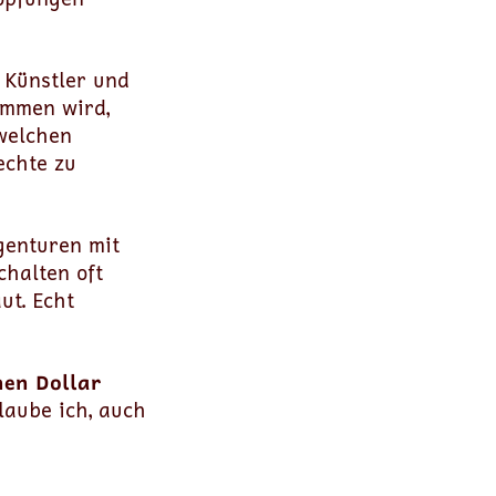
 Künstler und
ommen wird,
welchen
echte zu
genturen mit
chalten oft
ut. Echt
nen Dollar
laube ich, auch