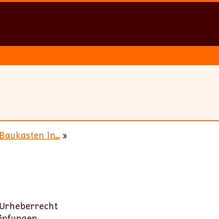
aukasten in...
»
s Urheberrecht
höpfungen