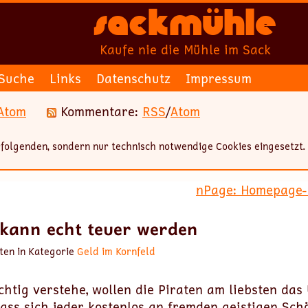
Sackmühle
Kaufe nie die Mühle im Sack
Suche
Links
Datenschutz
Impressum
Atom
Kommentare:
RSS
/
Atom
folgenden, sondern nur technisch notwendige Cookies eingesetzt.
nPage: Homepage-B
 kann echt teuer werden
ten in Kategorie
Geld im Kornfeld
chtig verstehe, wollen die Piraten am liebsten da
dass sich jeder kostenlos an fremden geistigen Sc