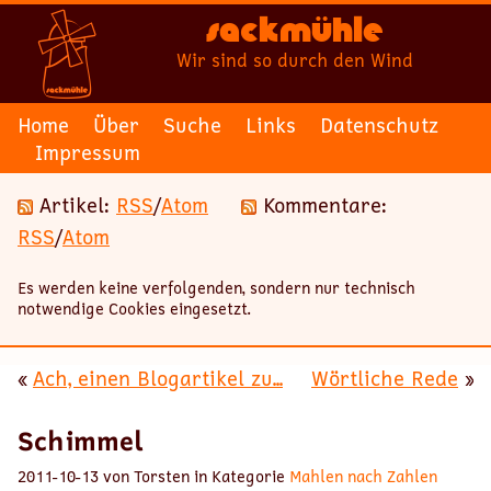
Sackmühle
Wir sind so durch den Wind
Home
Über
Suche
Links
Datenschutz
Impressum
Artikel:
RSS
/
Atom
Kommentare:
RSS
/
Atom
Es werden keine verfolgenden, sondern nur technisch
notwendige Cookies eingesetzt.
«
Ach, einen Blogartikel zu...
Wörtliche Rede
»
Schimmel
2011-10-13 von Torsten in Kategorie
Mahlen nach Zahlen