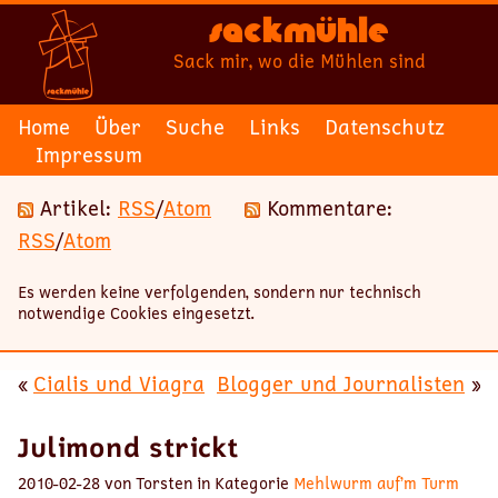
Sackmühle
Sack mir, wo die Mühlen sind
Home
Über
Suche
Links
Datenschutz
Impressum
Artikel:
RSS
/
Atom
Kommentare:
RSS
/
Atom
Es werden keine verfolgenden, sondern nur technisch
notwendige Cookies eingesetzt.
«
Cialis und Viagra
Blogger und Journalisten
»
Julimond strickt
2010-02-28 von Torsten in Kategorie
Mehlwurm auf’m Turm