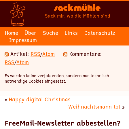
Sackmühle
Sack mir, wo die Mühlen sind
Home
Über
Suche
Links
Datenschutz
Impressum
Artikel:
RSS
/
Atom
Kommentare:
RSS
/
Atom
Es werden keine verfolgenden, sondern nur technisch
notwendige Cookies eingesetzt.
«
Happy digital Christmas
Weihnachtsmann tot
»
FreeMail-Newsletter abbestellen?