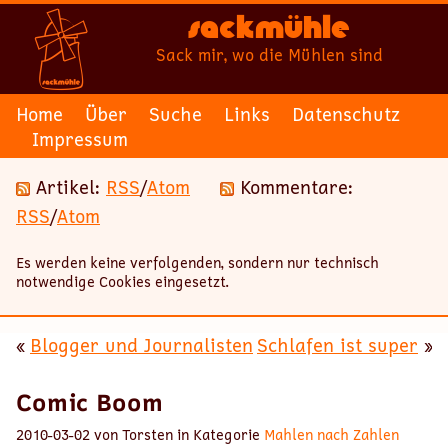
Sackmühle
Sack mir, wo die Mühlen sind
Home
Über
Suche
Links
Datenschutz
Impressum
Artikel:
RSS
/
Atom
Kommentare:
RSS
/
Atom
Es werden keine verfolgenden, sondern nur technisch
notwendige Cookies eingesetzt.
«
Blogger und Journalisten
Schlafen ist super
»
Comic Boom
2010-03-02 von Torsten in Kategorie
Mahlen nach Zahlen